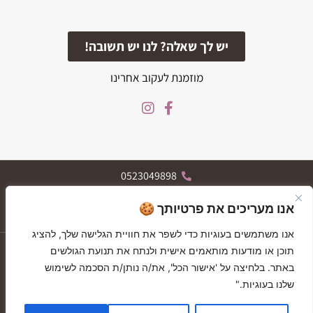
יש לך שאלה? לנו יש תשובה!
מוזמנת לעקוב אחרינו
0523049898
הרצל 119, רחובות
אנו מעריכים את פרטיותך 🍪
א-ה 09:30-19:30, ו 09:30-13:30
אנו משתמשים בעוגיות כדי לשפר את חוויית הגלישה שלך, להציג
יצירת קשר
תוכן או מודעות מותאמים אישית ולנתח את תנועת הגולשים
GIFT CARDS
GIFT CARDS
באתר. בלחיצה על 'אישור הכל', את/ה נותן/ת הסכמה לשימוש
בלוג
שלנו בעוגיות."
תקנון האתר