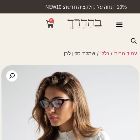
10% הנחה על קולקציה חדשה: NEW10
0
50% הנחה
עמוד הבית
/
כללי
/ שמלת סלין לבן