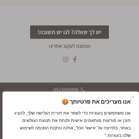
יש לך שאלה? לנו יש תשובה!
מוזמנת לעקוב אחרינו
0523049898
הרצל 119, רחובות
אנו מעריכים את פרטיותך 🍪
א-ה 09:30-19:30, ו 09:30-13:30
אנו משתמשים בעוגיות כדי לשפר את חוויית הגלישה שלך, להציג
תוכן או מודעות מותאמים אישית ולנתח את תנועת הגולשים
יצירת קשר
GIFT CARDS
באתר. בלחיצה על 'אישור הכל', את/ה נותן/ת הסכמה לשימוש
GIFT CARDS
בלוג
שלנו בעוגיות."