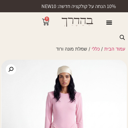
10% הנחה על קולקציה חדשה: NEW10
0
50% הנחה
עמוד הבית
/
כללי
/ שמלת מונה ורוד