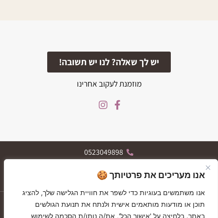
יש לך שאלה? לנו יש תשובה!
מוזמנת לעקוב אחרינו
0523049898
הרצל 119, רחובות
אנו מעריכים את פרטיותך 🍪
א-ה 09:30-19:30, ו 09:30-13:30
אנו משתמשים בעוגיות כדי לשפר את חוויית הגלישה שלך, להציג
יצירת קשר
תוכן או מודעות מותאמים אישית ולנתח את תנועת הגולשים
GIFT CARDS
GIFT CARDS
באתר. בלחיצה על 'אישור הכל', את/ה נותן/ת הסכמה לשימוש