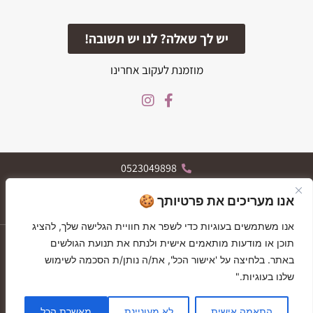
יש לך שאלה? לנו יש תשובה!
מוזמנת לעקוב אחרינו
0523049898
הרצל 119, רחובות
אנו מעריכים את פרטיותך 🍪
א-ה 09:30-19:30, ו 09:30-13:30
אנו משתמשים בעוגיות כדי לשפר את חוויית הגלישה שלך, להציג
יצירת קשר
תוכן או מודעות מותאמים אישית ולנתח את תנועת הגולשים
GIFT CARDS
GIFT CARDS
באתר. בלחיצה על 'אישור הכל', את/ה נותן/ת הסכמה לשימוש
בלוג
שלנו בעוגיות."
תקנון האתר
© כל הזכויות שמורות ל"בהדרך"
התאמה אישית
לא מעוניינת
מאשרת הכל