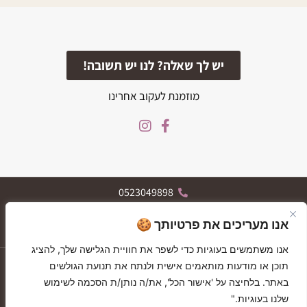
יש לך שאלה? לנו יש תשובה!
מוזמנת לעקוב אחרינו
0523049898
הרצל 119, רחובות
אנו מעריכים את פרטיותך 🍪
א-ה 09:30-19:30, ו 09:30-13:30
אנו משתמשים בעוגיות כדי לשפר את חוויית הגלישה שלך, להציג
יצירת קשר
תוכן או מודעות מותאמים אישית ולנתח את תנועת הגולשים
GIFT CARDS
GIFT CARDS
באתר. בלחיצה על 'אישור הכל', את/ה נותן/ת הסכמה לשימוש
בלוג
שלנו בעוגיות."
תקנון האתר