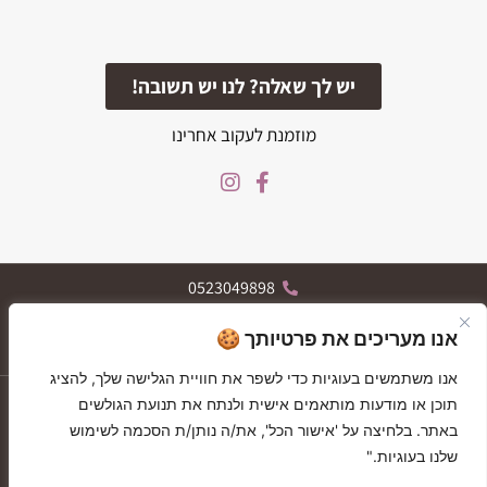
יש לך שאלה? לנו יש תשובה!
מוזמנת לעקוב אחרינו
0523049898
הרצל 119, רחובות
אנו מעריכים את פרטיותך 🍪
א-ה 09:30-19:30, ו 09:30-13:30
אנו משתמשים בעוגיות כדי לשפר את חוויית הגלישה שלך, להציג
יצירת קשר
תוכן או מודעות מותאמים אישית ולנתח את תנועת הגולשים
GIFT CARDS
GIFT CARDS
באתר. בלחיצה על 'אישור הכל', את/ה נותן/ת הסכמה לשימוש
בלוג
שלנו בעוגיות."
תקנון האתר