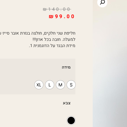
₪
140.00
₪
99.00
חליפת שני חלקים, חולצה בגזרת אובר סייז עם שרוול 3/4 וחצאית א
למעלה. חובה בכל ארון!!!
מידת הבגד על הדוגמנית 1.
מידה
XL
L
M
S
צבע