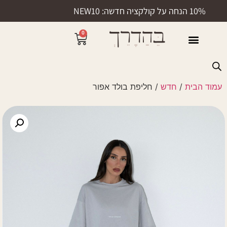
10% הנחה על קולקציה חדשה: NEW10
0
50% הנחה
עמוד הבית
/
חדש
/ חליפת בולד אפור